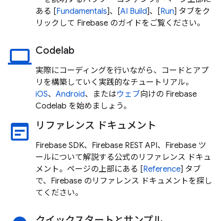
ある [
Fundamentals
]、[
AI
Build
]、[
Run
] タブをク
リックして Firebase のガイドをご覧ください。
Codelab
laptop
実際にコーディングを行いながら、コードとアプ
リを構築していく実践的なチュートリアル。
iOS
、
Android
、または
ウェブ
向けの Firebase
Codelab を始めましょう。
リファレンス ドキュメント
wysiwyg
Firebase SDK、Firebase REST API、Firebase ツ
ールについて解説する公式のリファレンス ドキュ
メント。ページの上部にある [
Reference
] タブ
で、Firebase のリファレンス ドキュメントを探し
てください。
クイックスタートとサンプル