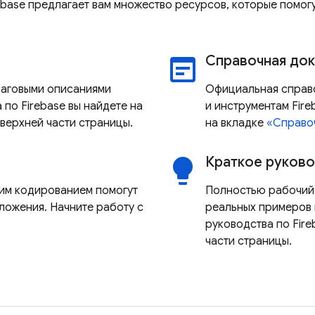
irebase предлагает вам множество ресурсов, которые помог
Справочная до
wysiwyg
шаговыми описаниями
Официальная справоч
 по Firebase вы найдете на
и инструментам Fir
 верхней части страницы.
на вкладке
«Справо
Краткое руково
lightbulb
им кодированием помогут
Полностью рабочий 
ложения. Начните работу с
реальных примеров 
руководства по Fir
части страницы.