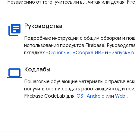
Независимо от того, учитесь ли вы, читая или делая, F
Руководства
library_books
Подробные инструкции с общим обзором и по
использования продуктов Firebase. Руководства
вкладках
«Основы»
,
«Сборка
ИИ»
и
«Запуск»
в
Кодлабы
laptop
Пошаговые обучающие материалы с практическ
получить опыт и создать работающий код и при
Firebase CodeLab для
iOS
,
Android
или
Web
.