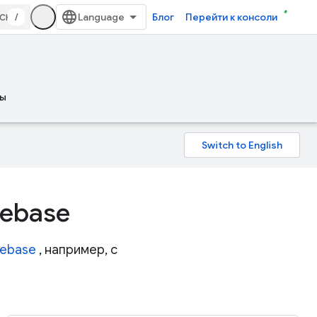
/
Блог
Перейти к консоли
ы
rebase
rebase
, например, с