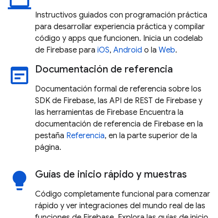
laptop
Instructivos guiados con programación práctica
para desarrollar experiencia práctica y compilar
código y apps que funcionen. Inicia un codelab
de Firebase para
iOS
,
Android
o la
Web
.
Documentación de referencia
wysiwyg
Documentación formal de referencia sobre los
SDK de Firebase, las API de REST de Firebase y
las herramientas de Firebase Encuentra la
documentación de referencia de Firebase en la
pestaña
Referencia
, en la parte superior de la
página.
Guías de inicio rápido y muestras
lightbulb
Código completamente funcional para comenzar
rápido y ver integraciones del mundo real de las
funciones de Firebase. Explora las guías de inicio