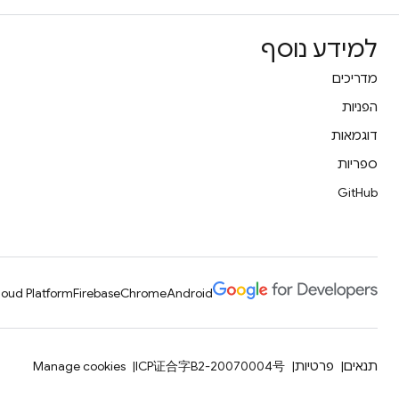
למידע נוסף
מדריכים
הפניות
דוגמאות
ספריות
GitHub
oud Platform
Firebase
Chrome
Android
תנאים
פרטיות
ICP证合字B2-20070004号
Manage cookies