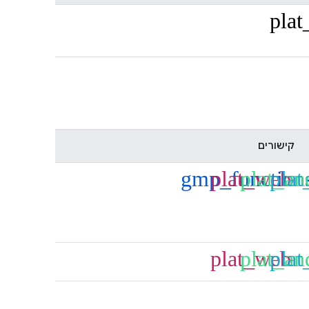
plat
קישורים
gmp_function
plat_web
plat_an
plat
plat_web
plat_an
plat