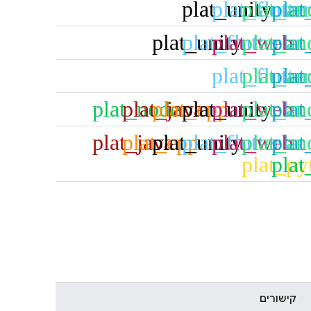
plat_unity
plat_flutter
plat_an
plat
plat_unity
plat_flutter
plat_web
plat_an
plat
plat_flutter
plat_an
plat
plat_node
plat_java
plat_cpp
plat_unity
plat_web
plat_an
plat
plat_java
plat_cpp
plat_unity
plat_flutter
plat_web
plat_an
plat
plat_py
plat
קישורים