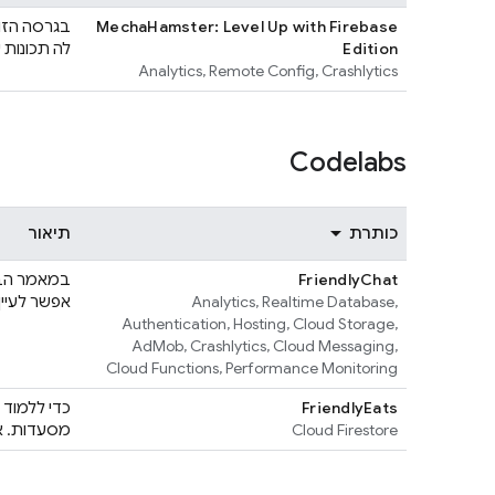
MechaHamster: Level Up with Firebase
Edition
לה תכונות של Firebase 
Analytics
,
Remote Config
,
Crashlytics
Codelabs
כותרת
תיאור
FriendlyChat
,
Realtime Database
,
Analytics
אפשר לעיין
Authentication
,
Hosting
,
Cloud Storage
,
AdMob
,
Crashlytics
,
Cloud Messaging
,
Cloud Functions
,
Performance Monitoring
FriendlyEats
כדי ללמוד
Cloud Firestore
מסעדות. אפ