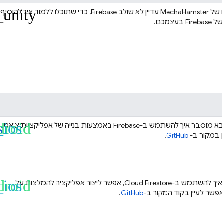
_unity
בגרסה הזו של MechaHamster עדיין לא שולב Firebase, כדי שתוכלו ללמוד איך להוסיף
בעצמכם.
s
droid
_ios
במאמר הבא מוסבר איך להשתמש ב-Firebase באמצעות בנייה של אפליקציית צ'אט.
 במקור ב-
GitHub
.
droid
_ios
 איך להשתמש ב-
Cloud Firestore
, אפשר ליצור אפליקציה להמלצות על
שר לעיין בקוד המקור ב-
GitHub
.