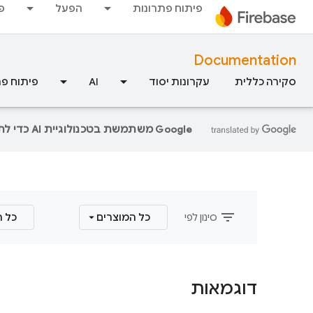
פיתוח פתרונות
הפעל
פ
Documentation
סקירה כללית
עקרונות יסוד
AI
פיתוח פת
‫Google משתמשת בטכנולוגיית AI כדי לתרגם תוכן לשפה המועדפת עליך. בתרגומים כאלו עשויות להיות שגיאות.
filter_list
סינון לפי
כל המוצרים
כל 
דוגמאות