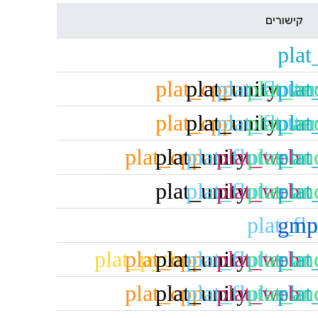
קישורים
plat
plat_cpp
plat_unity
plat_flutter
plat_an
plat
plat_cpp
plat_unity
plat_flutter
plat_an
plat
plat_cpp
plat_unity
plat_flutter
plat_web
plat_an
plat
plat_unity
plat_flutter
plat_web
plat_an
plat
plat_flu
gmp
plat_python
plat_cpp
plat_unity
plat_flutter
plat_web
plat_an
plat
plat_cpp
plat_unity
plat_flutter
plat_web
plat_an
plat