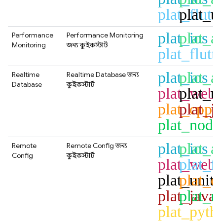
plat_flutt
plat_u
plat_ios
plat_a
Performance
Performance Monitoring
Monitoring
জন্য কুইকস্টার্ট
plat_flutt
plat_ios
plat_a
Realtime
Realtime Database
জন্য
Database
কুইকস্টার্ট
plat_web
plat_u
plat_cpp
plat_j
plat_node
plat_ios
plat_a
Remote
Remote Config
জন্য
Config
কুইকস্টার্ট
plat_web
plat_fl
plat_unit
plat_c
plat_java
plat_n
plat_pyth