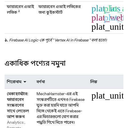
plat_ios
plat_a
ফায়ারবেস এআই
ফায়ারবেস এআই লজিকের
১
লজিক
জন্য কুইকস্টার্ট
plat_web
plat_fl
plat_unit
১.
Firebase AI Logic-কে
পূর্বে "
Vertex AI in Firebase
" বলা হতো।
একাধিক পণ্যের নমুনা
শিরোনাম
বর্ণনা
লিঙ্ক
plat_unit
মেকাহ্যামস্টার:
MechaHamster-এর এই
ফায়ারবেস
সংস্করণটিতে এখনও Firebase
সংস্করণের
যুক্ত করা হয়নি, যাতে আপনি
সাথে লেভেল
নিজে থেকেই এতে Firebase-
আপ করুন
এর ফিচারগুলো যোগ করার
Analytics
,
পদ্ধতি শিখে নিতে পারেন।