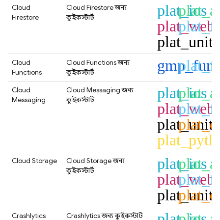
plat_ios
plat_a
Cloud
Cloud Firestore
জন্য
Firestore
কুইকস্টার্ট
plat_web
plat_fl
plat_unit
gmp_func
plat_fl
Cloud
Cloud Functions
জন্য
Functions
কুইকস্টার্ট
plat_ios
plat_a
Cloud
Cloud Messaging
জন্য
Messaging
কুইকস্টার্ট
plat_web
plat_fl
plat_unit
plat_c
plat_pyth
plat_ios
plat_a
Cloud Storage
Cloud Storage
জন্য
কুইকস্টার্ট
plat_web
plat_fl
plat_unit
plat_c
plat_ios
plat_a
Crashlytics
Crashlytics
জন্য কুইকস্টার্ট