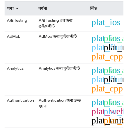
পণ্য
বর্ণনা
লিঙ্ক
plat_ios
A/B Testing
A/B Testing
এর জন্য
কুইকস্টার্ট
plat_ios
plat_a
AdMob
AdMob
জন্য কুইকস্টার্ট
plat_flutt
plat_u
plat_cpp
plat_ios
plat_a
Analytics
Analytics
জন্য কুইকস্টার্ট
plat_flutt
plat_u
plat_cpp
plat_ios
plat_a
Authentication
Authentication
জন্য দ্রুত
সূচনা
plat_web
plat_fl
plat_unit
plat_c