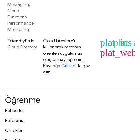
Messaging
,
Cloud
Functions
,
Performance
Monitoring
plat_ios
plat_a
FriendlyEats
Cloud Firestore
'ı
Cloud Firestore
kullanarak restoran
plat_web
önerileri uygulaması
oluşturmayı öğrenin.
Kaynağa
GitHub
'da göz
atın.
Öğrenme
Rehberler
Referans
Örnekler