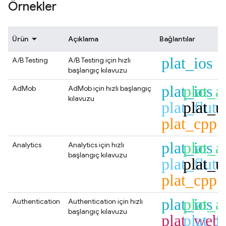
Örnekler
Ürün
Açıklama
Bağlantılar
plat_ios
A/B Testing
A/B Testing
için hızlı
başlangıç kılavuzu
plat_ios
plat_a
AdMob
AdMob
için hızlı başlangıç
kılavuzu
plat_flutt
plat_u
plat_cpp
plat_ios
plat_a
Analytics
Analytics
için hızlı
başlangıç kılavuzu
plat_flutt
plat_u
plat_cpp
plat_ios
plat_a
Authentication
Authentication
için hızlı
başlangıç kılavuzu
plat_web
plat_fl