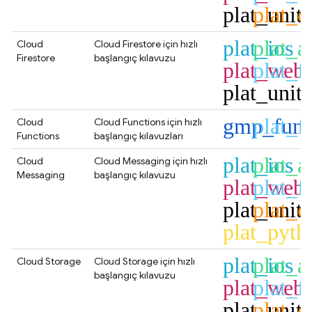
plat_unit
plat_c
plat_ios
plat_a
Cloud
Cloud Firestore
için hızlı
Firestore
başlangıç kılavuzu
plat_web
plat_fl
plat_unit
gmp_func
plat_fl
Cloud
Cloud Functions
için hızlı
Functions
başlangıç kılavuzları
plat_ios
plat_a
Cloud
Cloud Messaging
için hızlı
Messaging
başlangıç kılavuzu
plat_web
plat_fl
plat_unit
plat_c
plat_pyth
plat_ios
plat_a
Cloud Storage
Cloud Storage
için hızlı
başlangıç kılavuzu
plat_web
plat_fl
plat_unit
plat_c