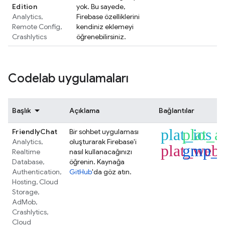
Edition
yok. Bu sayede,
Analytics
,
Firebase özelliklerini
Remote Config
,
kendiniz eklemeyi
Crashlytics
öğrenebilirsiniz.
Codelab uygulamaları
Başlık
Açıklama
Bağlantılar
plat_ios
plat_a
FriendlyChat
Bir sohbet uygulaması
Analytics
,
oluşturarak Firebase'i
plat_web
gmp_f
Realtime
nasıl kullanacağınızı
Database
,
öğrenin. Kaynağa
Authentication
,
GitHub
'da göz atın.
Hosting
,
Cloud
Storage
,
AdMob
,
Crashlytics
,
Cloud