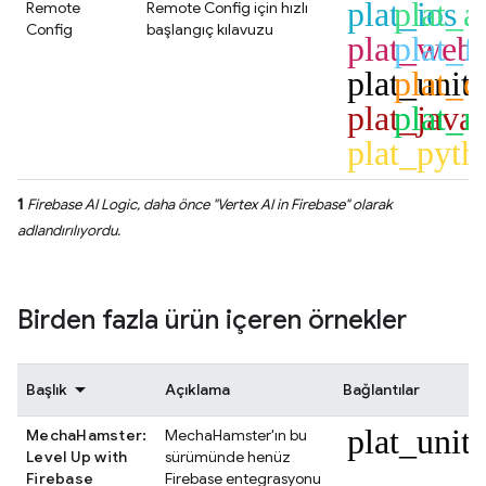
plat_ios
plat_a
Remote
Remote Config
için hızlı
Config
başlangıç kılavuzu
plat_web
plat_fl
plat_unit
plat_c
plat_java
plat_n
plat_pyth
1
Firebase AI Logic
, daha önce "
Vertex AI in Firebase
" olarak
adlandırılıyordu.
Birden fazla ürün içeren örnekler
Başlık
Açıklama
Bağlantılar
plat_unit
MechaHamster:
MechaHamster'ın bu
Level Up with
sürümünde henüz
Firebase
Firebase entegrasyonu