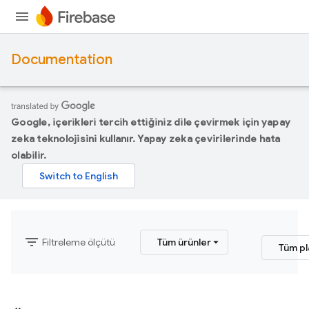
Documentation
Google, içerikleri tercih ettiğiniz dile çevirmek için yapay
zeka teknolojisini kullanır. Yapay zeka çevirilerinde hata
olabilir.
filter_list
Filtreleme ölçütü
Tüm ürünler
Tüm pl