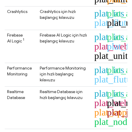
plat_ios
plat_a
Crashlytics
Crashlytics
için hızlı
başlangıç kılavuzu
plat_flutt
plat_u
plat_ios
plat_a
Firebase
Firebase AI Logic
için hızlı
1
AI Logic
başlangıç kılavuzu
plat_web
plat_fl
plat_unit
plat_ios
plat_a
Performance
Performance Monitoring
Monitoring
için hızlı başlangıç
plat_flutt
kılavuzu
plat_ios
plat_a
Realtime
Realtime Database
için
Database
hızlı başlangıç kılavuzu
plat_web
plat_u
plat_cpp
plat_j
plat_node