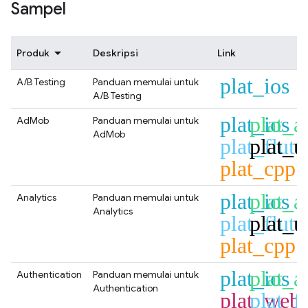
Sampel
Produk
Deskripsi
Link
plat_ios
A/B Testing
Panduan memulai untuk
A/B Testing
plat_ios
plat_a
AdMob
Panduan memulai untuk
AdMob
plat_flutt
plat_u
plat_cpp
plat_ios
plat_a
Analytics
Panduan memulai untuk
Analytics
plat_flutt
plat_u
plat_cpp
plat_ios
plat_a
Authentication
Panduan memulai untuk
Authentication
plat_web
plat_fl