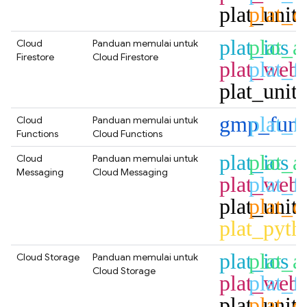
plat_unit
plat_c
plat_ios
plat_a
Cloud
Panduan memulai untuk
Firestore
Cloud Firestore
plat_web
plat_fl
plat_unit
gmp_func
plat_fl
Cloud
Panduan memulai untuk
Functions
Cloud Functions
plat_ios
plat_a
Cloud
Panduan memulai untuk
Messaging
Cloud Messaging
plat_web
plat_fl
plat_unit
plat_c
plat_pyth
plat_ios
plat_a
Cloud Storage
Panduan memulai untuk
Cloud Storage
plat_web
plat_fl
plat_unit
plat_c