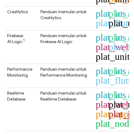
plat_ios
plat_a
Crashlytics
Panduan memulai untuk
Crashlytics
plat_flutt
plat_u
plat_ios
plat_a
Firebase
Panduan memulai untuk
1
AI Logic
Firebase AI Logic
plat_web
plat_fl
plat_unit
plat_ios
plat_a
Performance
Panduan memulai untuk
Monitoring
Performance Monitoring
plat_flutt
plat_ios
plat_a
Realtime
Panduan memulai untuk
Database
Realtime Database
plat_web
plat_u
plat_cpp
plat_j
plat_node