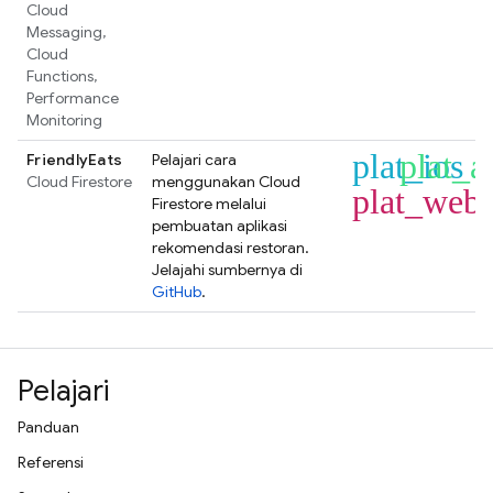
Cloud
Messaging
,
Cloud
Functions
,
Performance
Monitoring
plat_ios
plat_a
FriendlyEats
Pelajari cara
Cloud Firestore
menggunakan
Cloud
plat_web
Firestore
melalui
pembuatan aplikasi
rekomendasi restoran.
Jelajahi sumbernya di
GitHub
.
Pelajari
Panduan
Referensi