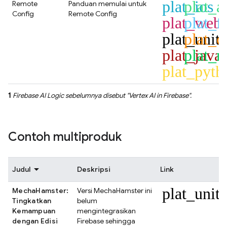
plat_ios
plat_a
Remote
Panduan memulai untuk
Config
Remote Config
plat_web
plat_fl
plat_unit
plat_c
plat_java
plat_n
plat_pyth
1
Firebase AI Logic
sebelumnya disebut "
Vertex AI in Firebase
".
Contoh multiproduk
Judul
Deskripsi
Link
plat_unit
MechaHamster:
Versi MechaHamster ini
Tingkatkan
belum
Kemampuan
mengintegrasikan
dengan Edisi
Firebase sehingga