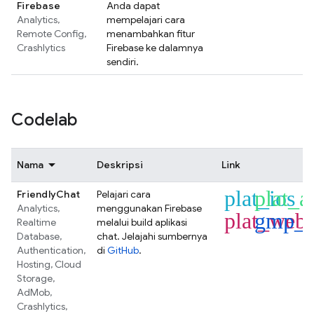
Firebase
Anda dapat
Analytics
,
mempelajari cara
Remote Config
,
menambahkan fitur
Crashlytics
Firebase ke dalamnya
sendiri.
Codelab
Nama
Deskripsi
Link
plat_ios
plat_a
FriendlyChat
Pelajari cara
Analytics
,
menggunakan Firebase
plat_web
gmp_f
Realtime
melalui build aplikasi
Database
,
chat. Jelajahi sumbernya
Authentication
,
di
GitHub
.
Hosting
,
Cloud
Storage
,
AdMob
,
Crashlytics
,