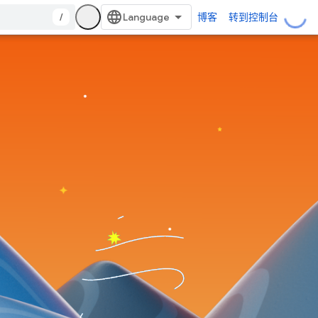
/
博客
转到控制台