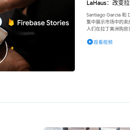
LaHaus：改
Santiago Garcia
集中展示市场中的卖
人们在拉丁美洲购房
play_circle
观看视频