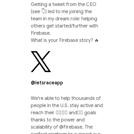
Getting a tweet from the CEO
(see 👇) led to me joining the
team in my dream role: helping
others get started/further with
Firebase.
What is your Firebase story? 🔥
@letsraceapp
We're able to help thousands of
people in the U.S. stay active and
reach their 🏃‍♀️🚴‍♂️ and🏊‍♀️ goals
thanks to the power and
scalability of @Firebase. The