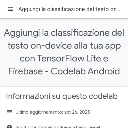
menu
Aggiungi la classificazione del testo on-device alla tua app con TensorFlow Lite e Firebase - Codelab Android
Firebase
Firebase Codelabs
Su questa pagina
Aggiungi la classificazione del
Aggiungi Firebase al progetto
testo on-device alla tua app
con TensorFlow Lite e
Firebase - Codelab Android
Informazioni su questo codelab
subject
Ultimo aggiornamento: set 26, 2025
account_circle
Scritto da: Ibrahim Ulukaya, Khanh LeViet