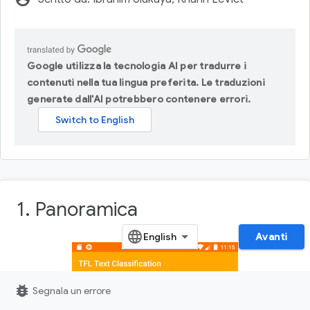
Google utilizza la tecnologia AI per tradurre i
contenuti nella tua lingua preferita. Le traduzioni
generate dall'AI potrebbero contenere errori.
1. Panoramica
Avanti
bug_report
Segnala un errore