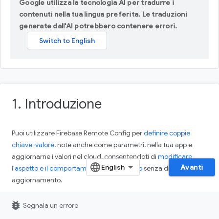
Google utilizza la tecnologia AI per tradurre i
contenuti nella tua lingua preferita. Le traduzioni
generate dall'AI potrebbero contenere errori.
1. Introduzione
Puoi utilizzare Firebase Remote Config per
definire coppie
chiave-valore
, note anche come parametri, nella tua app e
aggiornarne i valori nel cloud, consentendoti di
modificare
Avanti
l'aspetto e il comportamento della tua app
senza distribuire un
aggiornamento.
Aggiungerai questa nuova funzionalità a un gioco di esempio,
bug_report
Segnala un errore
MechaHamster: Level Up with Firebase Edition
. Questo gioco di