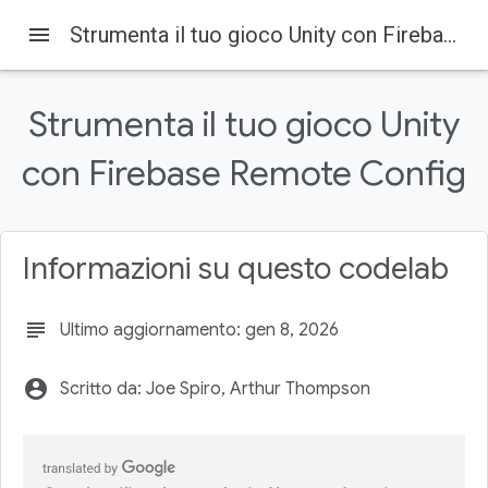
menu
Strumenta il tuo gioco Unity con Firebase Remote Config
Firebase
Firebase Codelabs
Su questa pagina
Strumenta il tuo gioco Unity
1. Introduzione
Obiettivi didattici
con Firebase Remote Config
Che cosa ti serve
2. Configurazione dell'ambiente di sviluppo
Scarica il codice
Informazioni su questo codelab
subject
Ultimo aggiornamento: gen 8, 2026
account_circle
Scritto da: Joe Spiro, Arthur Thompson