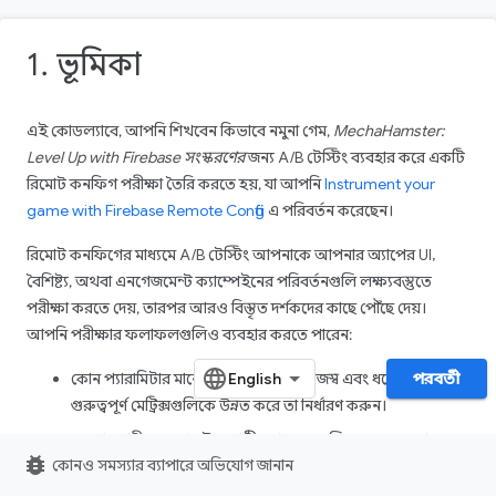
1. ভূমিকা
এই কোডল্যাবে, আপনি শিখবেন কিভাবে নমুনা গেম,
MechaHamster:
Level Up with Firebase সংস্করণের
জন্য A/B টেস্টিং ব্যবহার করে একটি
রিমোট কনফিগ পরীক্ষা তৈরি করতে হয়, যা আপনি
Instrument your
game with Firebase Remote Config
এ পরিবর্তন করেছেন।
রিমোট কনফিগের মাধ্যমে A/B টেস্টিং আপনাকে আপনার অ্যাপের UI,
বৈশিষ্ট্য, অথবা এনগেজমেন্ট ক্যাম্পেইনের পরিবর্তনগুলি লক্ষ্যবস্তুতে
পরীক্ষা করতে দেয়, তারপর আরও বিস্তৃত দর্শকদের কাছে পৌঁছে দেয়।
আপনি পরীক্ষার ফলাফলগুলিও ব্যবহার করতে পারেন:
কোন প্যারামিটার মানের ভেরিয়েন্টগুলি রাজস্ব এবং ধরে রাখার মতো
পরবর্তী
গুরুত্বপূর্ণ মেট্রিক্সগুলিকে উন্নত করে তা নির্ধারণ করুন।
ব্যবহারকারীদের কোন উপগোষ্ঠী কোন রূপগুলি পছন্দ করে তা
bug_report
কোনও সমস্যার ব্যাপারে অভিযোগ জানান
আবিষ্কার করুন।