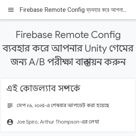
menu
Firebase Remote Config ব্যবহার করে আপনার Unity গেমের জন্য A/B পরীক্ষা বাস্তবায়ন করুন
Firebase Remote Config
ব্যবহার করে আপনার Unity গেমের
Firebase
Firebase Codelabs
জন্য A/B পরীক্ষা বাস্তবায়ন করুন
এই পৃষ্ঠায় যা যা আছে
1. ভূমিকা
তুমি কি শিখবে
এই কোডল্যাব সম্পর্কে
পূর্বশর্ত
তোমার যা লাগবে
2. ডিবাগ মেনু সক্রিয় করা
subject
সেপ ২৬, ২০২৫-এ শেষবার আপডেট করা হয়েছে
account_circle
Joe Spiro, Arthur Thompson-এর লেখা