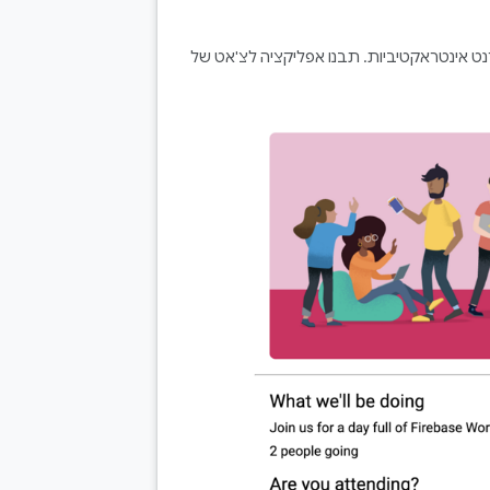
רנט אינטראקטיביות. תבנו אפליקציה לצ'אט של