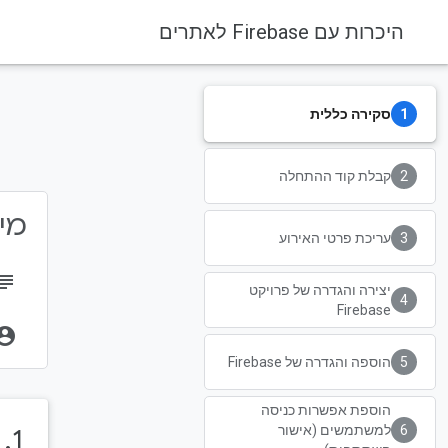
היכרות עם Firebase לאתרים
סקירה כללית
Firebase Codelabs
Firebase
קבלת קוד ההתחלה
מידע 
עריכת פרטי האירוע
bject
יצירה והגדרה של פרויקט
Firebase
unt_circle
הוספה והגדרה של Firebase
הוספת אפשרות כניסה
למשתמשים (אישור
1.‏ סקירה כללית