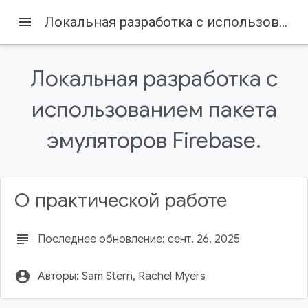
menu
Локальная разработка с использованием пакета эмуляторов Firebase.
Firebase
Firebase Codelabs
Содержание
Локальная разработка с
1. Прежде чем начать
Предварительные требования
использованием пакета
Что вы будете делать
2. Настройка
эмуляторов Firebase.
Получите исходный код
О практической работе
subject
Последнее обновление: сент. 26, 2025
account_circle
Авторы: Sam Stern, Rachel Myers