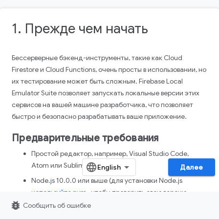
1. Прежде чем начать
Бессерверные бэкенд-инструменты, такие как Cloud
Firestore и Cloud Functions, очень просты в использовании, но
их тестирование может быть сложным. Firebase Local
Emulator Suite позволяет запускать локальные версии этих
сервисов на вашей машине разработчика, что позволяет
быстро и безопасно разрабатывать ваше приложение.
Предварительные требования
Простой редактор, например, Visual Studio Code,
Atom или Sublime Text.
Далее
Node.js 10.0.0 или выше (для установки Node.js
используйте nvm
, чтобы проверить свою версию,
bug_report
выполните команду
).
node --version
Сообщить об ошибке