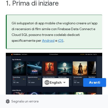
1. Prima di iniziare
Gli sviluppatori di app mobile che vogliono creare un'app
di recensioni di film simile con Firebase Data Connect e
Cloud SQL possono trovare codelab dedicati
specificamente per
Android
e
iOS
.
Avanti
bug_report
Segnala un errore
In questo codelab, integrerai Firebase Data Connect con un