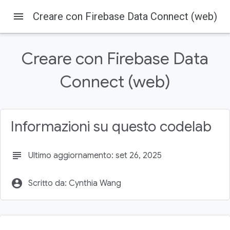
menu
Creare con Firebase Data Connect (web)
Creare con Firebase Data
Connect (web)
Firebase
Firebase Codelabs
Su questa pagina
1. Prima di iniziare
Informazioni su questo codelab
Prerequisiti
Cosa imparerai a fare
subject
Ultimo aggiornamento: set 26, 2025
Che cosa ti serve
2. Configurazione dell'ambiente di sviluppo
account_circle
Scritto da: Cynthia Wang