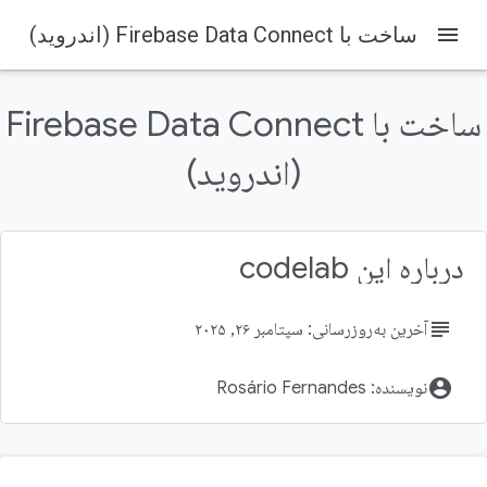
menu
ساخت با Firebase Data Connect (اندروید)
ساخت با Firebase Data Connect
(اندروید)
Firebase Codelabs
Firebase
در این صفحه
۱. مرور کلی
درباره این codelab
پیش‌نیازها
آنچه یاد خواهید گرفت
subject
آخرین به‌روزرسانی: سپتامبر ۲۶, ۲۰۲۵
۲. پروژه نمونه را تنظیم کنید
ایجاد یک پروژه فایربیس
account_circle
نویسنده: Rosário Fernandes