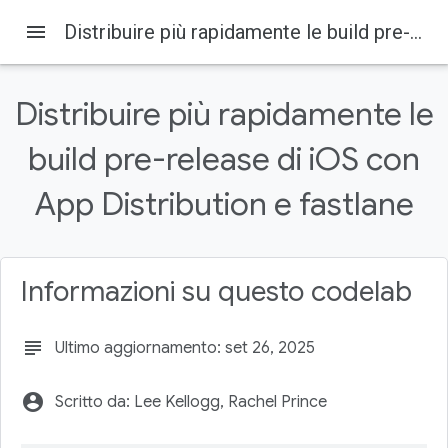
menu
Distribuire più rapidamente le build pre-release di iOS con App Distribution e fastlane
Distribuire più rapidamente le
build pre-release di iOS con
Firebase
Firebase Codelabs
App Distribution e fastlane
Su questa pagina
1. Prima di iniziare
Obiettivi didattici
Informazioni su questo codelab
Che cosa ti serve
2. Inizia
Configurare fastlane
subject
Ultimo aggiornamento: set 26, 2025
account_circle
Scritto da: Lee Kellogg, Rachel Prince