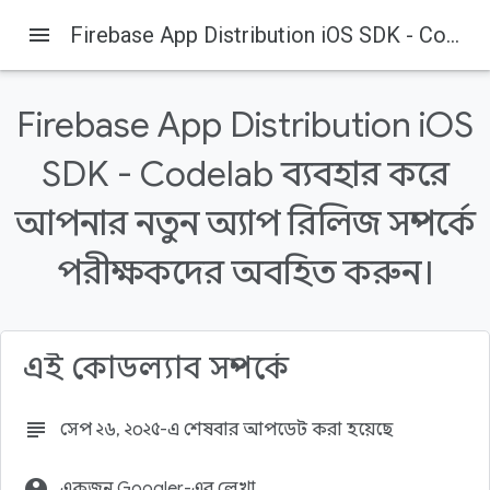
menu
Firebase App Distribution iOS SDK - Codelab ব্যবহার করে আপনার নতুন অ্যাপ রিলিজ সম্পর্কে পরীক্ষকদের অবহিত করুন।
Firebase
Firebase Codelabs
এই পৃষ্ঠায় যা যা আছে
Firebase App Distribution iOS
১. সংক্ষিপ্ত বিবরণ
২. একটি ফায়ারবেস প্রজেক্ট তৈরি ও সেট আপ করুন।
SDK - Codelab ব্যবহার করে
একটি নতুন ফায়ারবেস প্রজেক্ট তৈরি করুন
ফায়ারবেসে একটি অ্যাপ যোগ করুন
আপনার নতুন অ্যাপ রিলিজ সম্পর্কে
৩. নমুনা প্রকল্পটি সংগ্রহ করুন
পরীক্ষকদের অবহিত করুন।
এই কোডল্যাব সম্পর্কে
subject
সেপ ২৬, ২০২৫-এ শেষবার আপডেট করা হয়েছে
account_circle
একজন Googler-এর লেখা