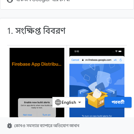
1. সংক্ষিপ্ত বিবরণ
পরবর্তী
bug_report
কোনও সমস্যার ব্যাপারে অভিযোগ জানান