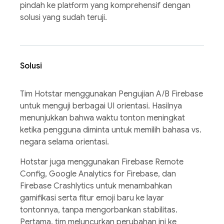
pindah ke platform yang komprehensif dengan
solusi yang sudah teruji.
Solusi
Tim Hotstar menggunakan Pengujian A/B Firebase
untuk menguji berbagai UI orientasi. Hasilnya
menunjukkan bahwa waktu tonton meningkat
ketika pengguna diminta untuk memilih bahasa vs.
negara selama orientasi.
Hotstar juga menggunakan Firebase Remote
Config, Google Analytics for Firebase, dan
Firebase Crashlytics untuk menambahkan
gamifikasi serta fitur emoji baru ke layar
tontonnya, tanpa mengorbankan stabilitas.
Pertama, tim meluncurkan perubahan ini ke