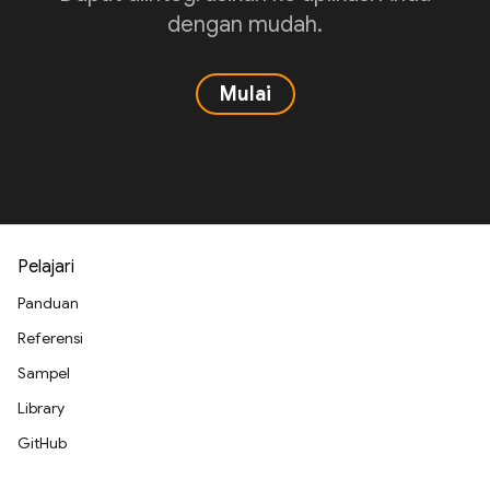
dengan mudah.
Mulai
Pelajari
Panduan
Referensi
Sampel
Library
GitHub