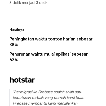
8 detik menjadi 3 detik.
Hasilnya
Peningkatan waktu tonton harian sebesar
38%
Penurunan waktu mulai aplikasi sebesar
63%
"Bermigrasi ke Firebase adalah salah satu
keputusan terbaik yang pernah kami buat.
Firebase membantu kami menjalankan