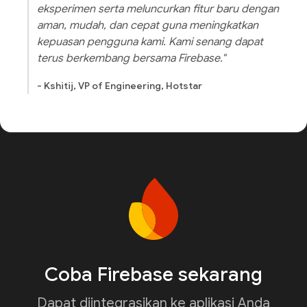
eksperimen serta meluncurkan fitur baru dengan
aman, mudah, dan cepat guna meningkatkan
kepuasan pengguna kami. Kami senang dapat
terus berkembang bersama Firebase."
- Kshitij, VP of Engineering, Hotstar
Coba Firebase sekarang
Dapat diintegrasikan ke aplikasi Anda