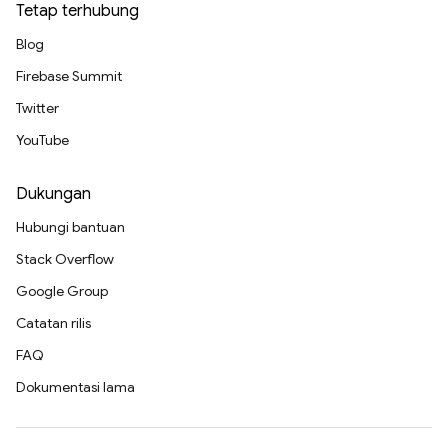
Tetap terhubung
Blog
Firebase Summit
Twitter
YouTube
Dukungan
Hubungi bantuan
Stack Overflow
Google Group
Catatan rilis
FAQ
Dokumentasi lama