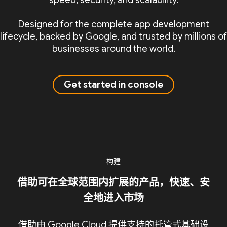
speed, security, and scalability.
Designed for the complete app development
lifecycle, backed by Google, and trusted by millions of
businesses around the world.
Get started in console
构建
借助可在全球范围内扩展的产品，快速、安
全地进入市场
借助由 Google Cloud 提供支持的托管式基础设