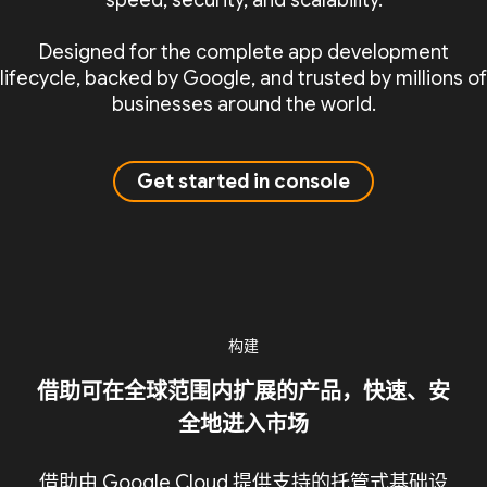
speed, security, and scalability.
Designed for the complete app development
lifecycle, backed by Google, and trusted by millions of
businesses around the world.
Get started in console
构建
借助可在全球范围内扩展的产品，快速、安
全地进入市场
借助由 Google Cloud 提供支持的托管式基础设