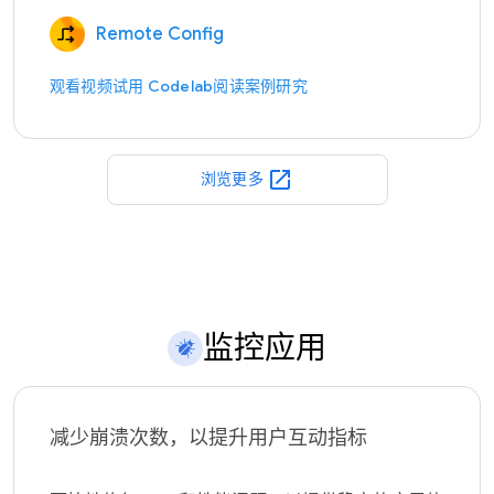
Remote Config
观看视频
试用 Codelab
阅读案例研究
open_in_new
浏览更多
监控应用
减少崩溃次数，以提升用户互动指标