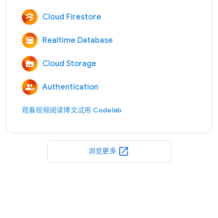
Cloud Firestore
Realtime Database
Cloud Storage
Authentication
观看视频
阅读博文
试用 Codelab
open_in_new
浏览更多