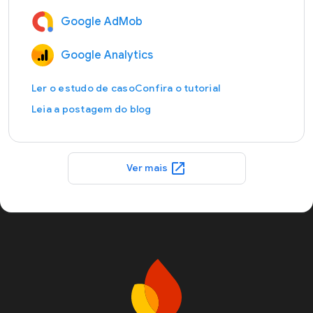
Google AdMob
Google Analytics
Ler o estudo de caso
Confira o tutorial
Leia a postagem do blog
open_in_new
Ver mais