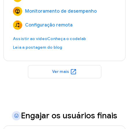
Monitoramento de desempenho
Configuração remota
Assistir ao vídeo
Conheça o codelab
Leia a postagem do blog
open_in_new
Ver mais
Engajar os usuários finais