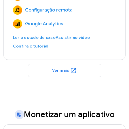
Configuração remota
Google Analytics
Ler o estudo de caso
Assistir ao vídeo
Confira o tutorial
open_in_new
Ver mais
Monetizar um aplicativo