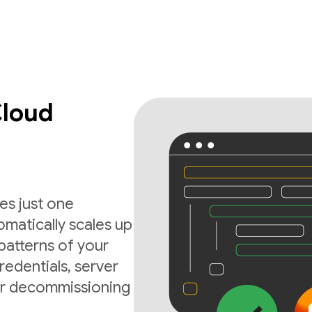
Cloud
es just one
matically scales up
atterns of your
edentials, server
 or decommissioning