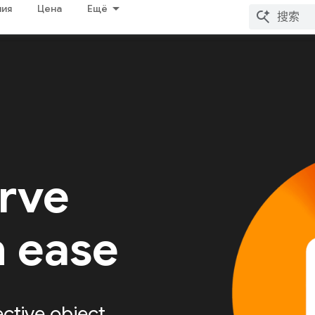
ия
Цена
Ещё
erve
h ease
ective object