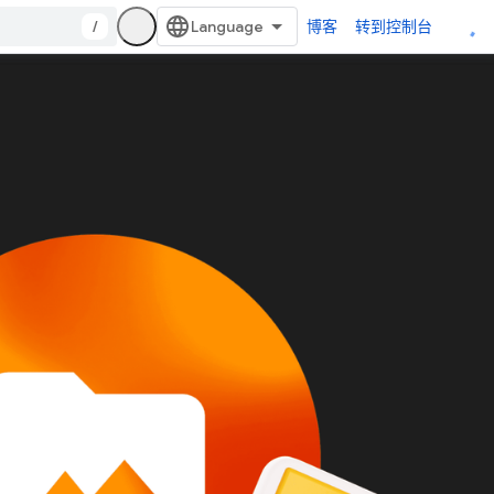
/
博客
转到控制台