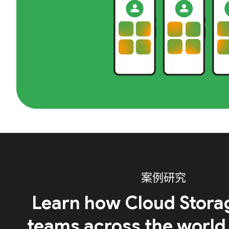
案例研究
Learn how Cloud Stora
teams across the world