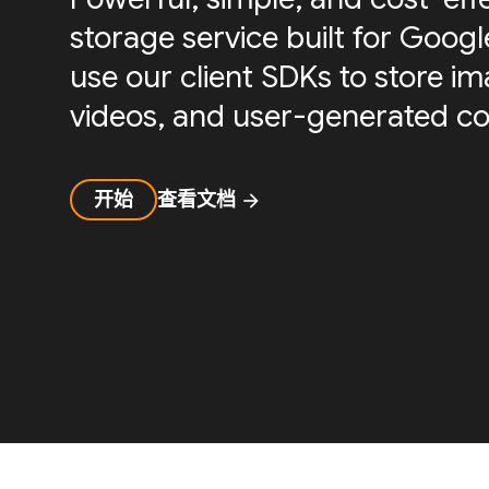
storage service built for Googl
use our client SDKs to store ima
videos, and user-generated co
开始
查看文档
arrow_forward