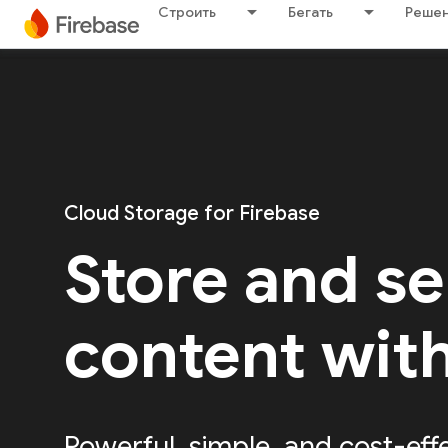
Строить
Бегать
Решен
Cloud Storage for Firebase
Store and s
content wit
Powerful, simple, and cost-eff