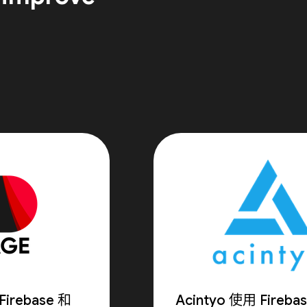
irebase 和
Acintyo 使用 Fireb