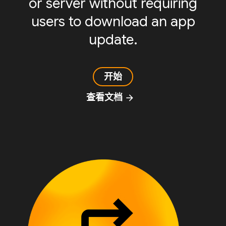
or server without requiring
users to download an app
update.
开始
查看文档
arrow_forward