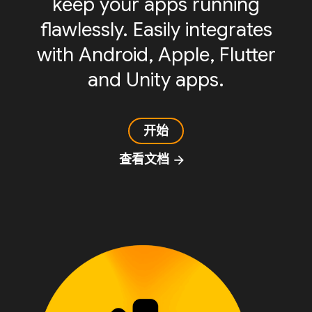
keep your apps running
flawlessly. Easily integrates
with Android, Apple, Flutter
and Unity apps.
开始
查看文档
arrow_forward