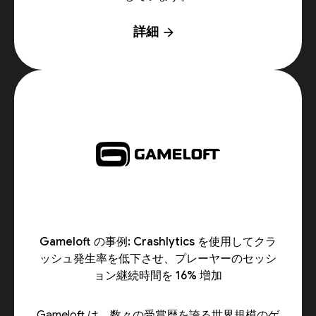
詳細
arrow_forward
Gameloft の事例: Crashlytics を使用してクラ
ッシュ発生率を低下させ、プレーヤーのセッシ
ョン継続時間を 16% 増加
Gameloft は、数々の受賞歴を誇る世界規模のゲ