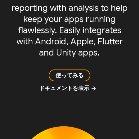
reporting with analysis to help
keep your apps running
flawlessly. Easily integrates
with Android, Apple, Flutter
and Unity apps.
使ってみる
ドキュメントを表示
arrow_forward