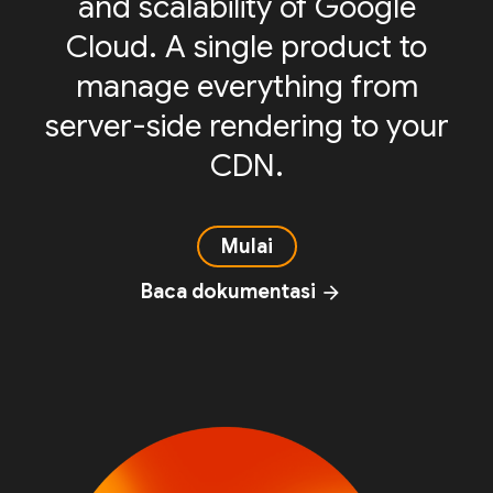
and scalability of Google
Cloud. A single product to
manage everything from
server-side rendering to your
CDN.
Mulai
Baca dokumentasi
arrow_forward