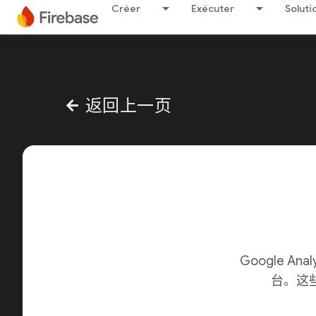
Créer
Exécuter
Soluti
返回上一页
arrow_back
Google A
台。这