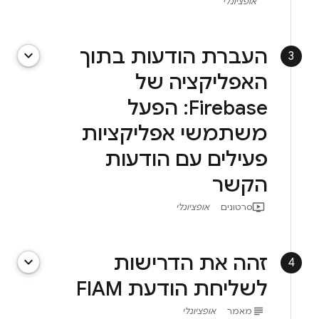
אופציונלי
העברת הודעות בתוך
keyboard_arrow_down
3
האפליקציה של
Firebase: הפעל
משתמשי אפליקציות
פעילים עם הודעות
הקשר
ondemand_video
סרטונים
אופציונלי
זהה את הדרישות
keyboard_arrow_down
4
לשליחת הודעת FIAM
subject
מאמר
אופציונלי