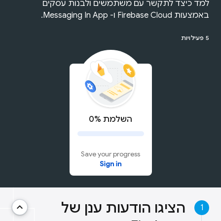
למד כיצד לתקשר עם משתמשים ולבנות עסקים
באמצעות Firebase Cloud ו- Messaging In App.
5 פעילויות
השלמת 0%
Save your progress
Sign in
הציגו הודעות ענן של
keyboard_arrow_up
1