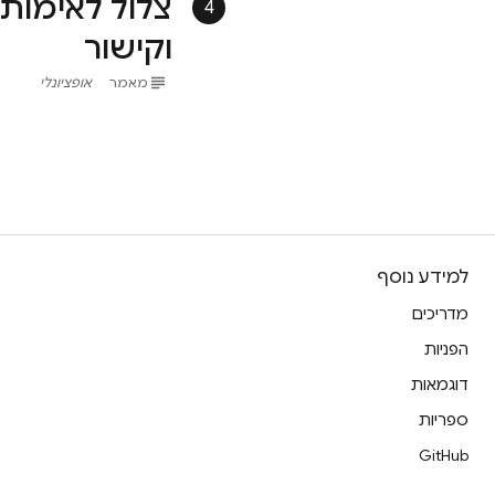
4
וקישור
subject
מאמר
אופציונלי
למידע נוסף
מדריכים
הפניות
דוגמאות
ספריות
GitHub