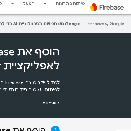
פיתוח פתרונות
הפעל
פ
‫Google משתמשת בטכנולוגיית AI כדי לתרגם תוכן לשפה המועדפת עליך. בתרגומים כאלו עשויות להיות שגיאות.
הוסף א
לאפליקציית Flutter שלך
לפיתוח יישומים ניידים חזיתיים ו- backend ח
4 פעילויות
הוסף את Firebase לאפליקציית Flutter שלך
1