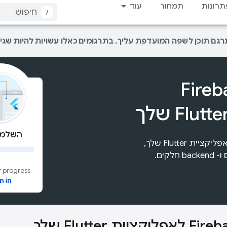
תרונות
תמחור
עוד
/
ת Firebase
השלמת 
למד לשלב מוצרי Firebase באפליקציית Flutter שלך,
לקים.
 progress
n in