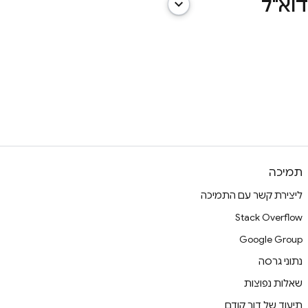
ות דוא"ל
keyboard_arrow_down
תמיכה
ליצירת קשר עם התמיכה
Stack Overflow
Google Group
נתוני גרסה
שאלות נפוצות
תיעוד של דור קודם