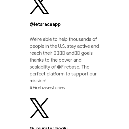
@letsraceapp
We're able to help thousands of
people in the U.S. stay active and
reach their 🏃‍♀️🚴‍♂️ and🏊‍♀️ goals
thanks to the power and
scalability of @Firebase. The
perfect platform to support our
mission!
#Firebasestories
@_muraterzioglu