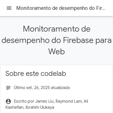
menu
Monitoramento de desempenho do Firebase para Web
Firebase
Firebase Codelabs
Nesta página
Monitoramento de
1. Visão geral
2. Acessar o exemplo de código
desempenho do Firebase para
3. Criar e configurar um projeto do Firebase
Fazer upgrade do plano de preços do Firebase
Web
4. Instalar a interface de linha de comando do Firebase
Sobre este codelab
subject
Último set. 26, 2025 atualizado
account_circle
Escrito por James Liu, Raymond Lam, Ali
Kashefian, Ibrahim Ulukaya