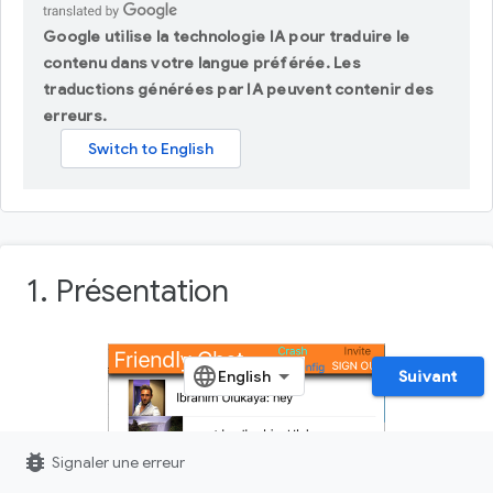
Google utilise la technologie IA pour traduire le
contenu dans votre langue préférée. Les
traductions générées par IA peuvent contenir des
erreurs.
1. Présentation
Suivant
bug_report
Signaler une erreur