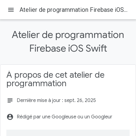
menu
Atelier de programmation Firebase iOS Swift
Atelier de programmation
Firebase iOS Swift
Firebase
Firebase Codelabs
Sur cette page
1. Présentation
À propos de cet atelier de
2. Obtenir l'exemple de code
programmation
3. Compiler l'application de démarrage
4. Configurer un projet Firebase
subject
Dernière mise à jour : sept. 26, 2025
5. Identifier les utilisateurs
account_circle
Rédigé par une Googleuse ou un Googleur