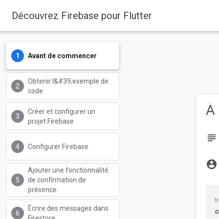
Découvrez Firebase pour Flutter
Firebase
Firebase Codelabs
Avant de commencer
Obtenir l&#39;exemple de
code
À 
Créer et configurer un
projet Firebase
subject
Configurer Firebase
account_circle
Ajouter une fonctionnalité
de confirmation de
présence
Écrire des messages dans
c
Firestore