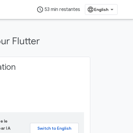
access_time
53 min restantes
ur Flutter
ation
e le
ar IA