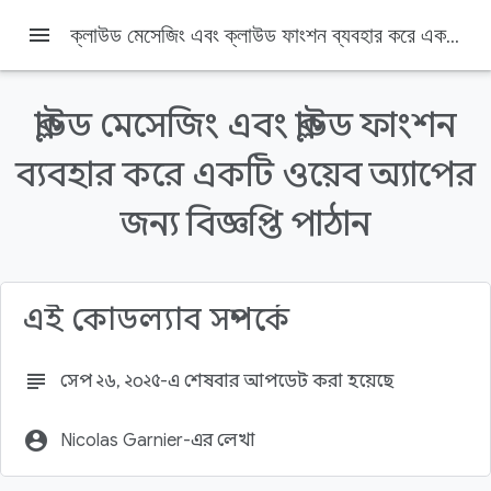
menu
ক্লাউড মেসেজিং এবং ক্লাউড ফাংশন ব্যবহার করে একটি ওয়েব অ্যাপের জন্য বিজ্ঞপ্তি পাঠান
ক্লাউড মেসেজিং এবং ক্লাউড ফাংশন
ব্যবহার করে একটি ওয়েব অ্যাপের
Firebase
Firebase Codelabs
জন্য বিজ্ঞপ্তি পাঠান
এই পৃষ্ঠায় যা যা আছে
চ্যাট মেসেজের কাঠামো
স্বাগত বার্তা যোগ করা হচ্ছে
এই কোডল্যাব সম্পর্কে
subject
সেপ ২৬, ২০২৫-এ শেষবার আপডেট করা হয়েছে
account_circle
Nicolas Garnier-এর লেখা