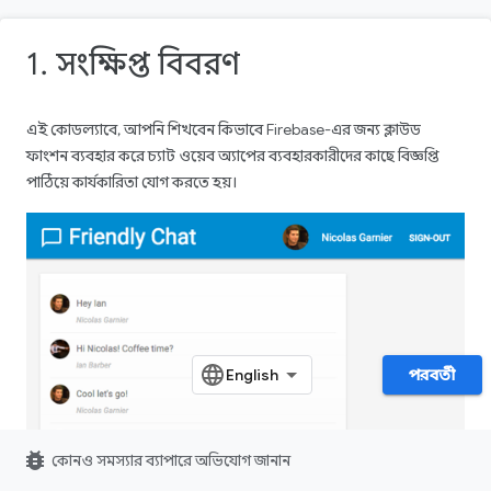
1. সংক্ষিপ্ত বিবরণ
এই কোডল্যাবে, আপনি শিখবেন কিভাবে Firebase-এর জন্য ক্লাউড
ফাংশন ব্যবহার করে চ্যাট ওয়েব অ্যাপের ব্যবহারকারীদের কাছে বিজ্ঞপ্তি
পাঠিয়ে কার্যকারিতা যোগ করতে হয়।
পরবর্তী
bug_report
কোনও সমস্যার ব্যাপারে অভিযোগ জানান