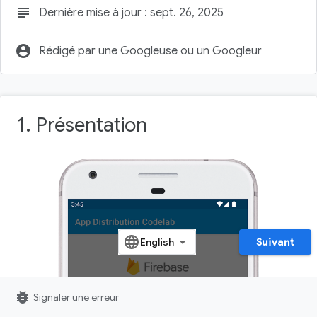
subject
Dernière mise à jour : sept. 26, 2025
account_circle
Rédigé par une Googleuse ou un Googleur
1. Présentation
Suivant
bug_report
Signaler une erreur