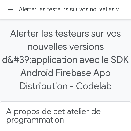
menu
Alerter les testeurs sur vos nouvelles versions d&#39;application avec le SDK Android Firebase App Distribution - Codelab
Alerter les testeurs sur vos
nouvelles versions
Firebase
Firebase Codelabs
d&#39;application avec le SDK
Sur cette page
1. Présentation
Android Firebase App
2. Obtenir l'exemple de code
Distribution - Codelab
3. Importer l'application de démarrage
4. Créer et configurer un projet Firebase
Créer un projet Firebase
À propos de cet atelier de
programmation