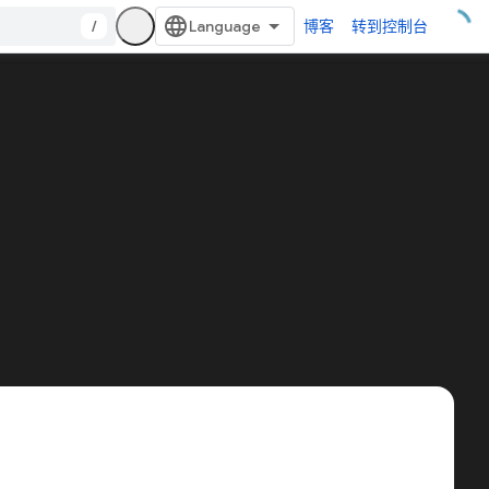
/
博客
转到控制台