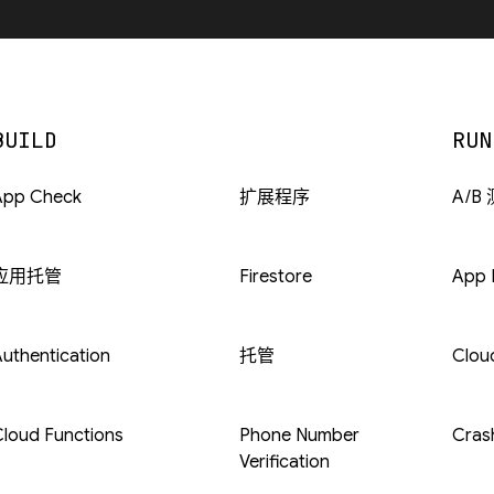
BUILD
RUN
App Check
扩展程序
A/B
应用托管
Firestore
App D
uthentication
托管
Clou
loud Functions
Phone Number
Crash
Verification