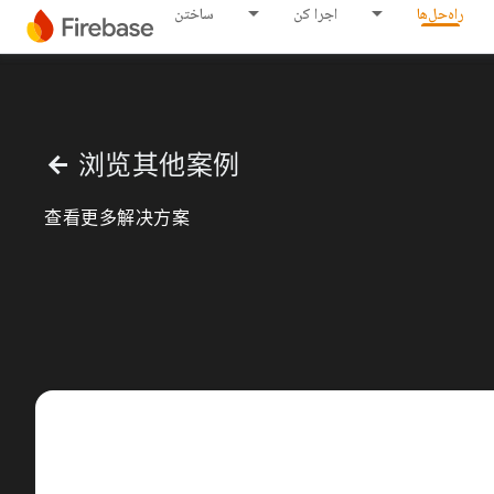
راه‌حل‌ها
اجرا کن
ساختن
浏览其他案例
arrow_back
查看更多解决方案