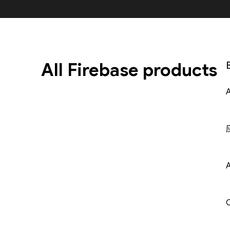
All Firebase products
A
C