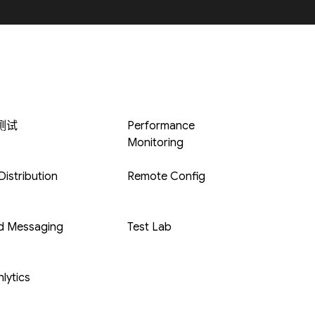
 测试
Performance
Monitoring
istribution
Remote Config
d Messaging
Test Lab
lytics