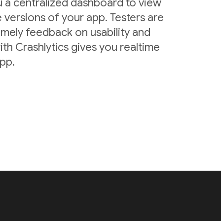
u a centralized dashboard to view
 versions of your app. Testers are
imely feedback on usability and
ith Crashlytics gives you realtime
app.