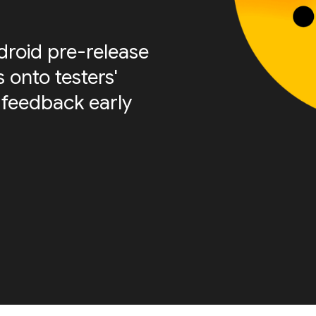
roid pre-release
 onto testers'
 feedback early