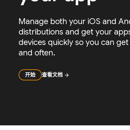
Manage both your iOS and And
distributions and get your apps
devices quickly so you can get
and often.
开始
查看文档
arrow_forward