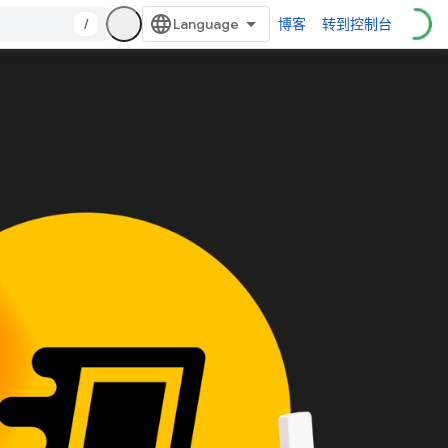
/
博客
转到控制台