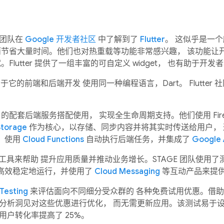
该团队在
Google 开发者社区
中了解到了
Flutter
。 这似乎是一
而节省大量时间。他们也对热重载等功能非常感兴趣， 该功能让
Flutter 提供了一组丰富的可自定义 widget， 也有助于
在于它的前端和后端开发 使用同一种编程语言，Dart。 Flutter 
的配套后端服务搭配使用， 实现全生命周期支持。他们使用 Fire
Storage
作为核心，以存储、同步内容并将其实时传送给用户，
，使用
Cloud Functions
自动执行后端任务，并集成了
Google 
各种工具来帮助 提升应用质量并推动业务增长。STAGE 团队使用
高效稳定地运行，并使用了
Cloud Messaging
等互动产品来提供
Testing
来评估面向不同细分受众群的 各种免费试用优惠。借
的分析洞见对这些优惠进行优化， 而无需更新应用。该测试易于
用户转化率提高了 25%。