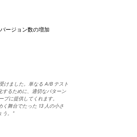
コンバージョン数の増加
けました。単なる A/B テスト
化するために、適切なパターン
ループに提供してくれます。
しめく舞台でたった 13 人の小さ
う。"