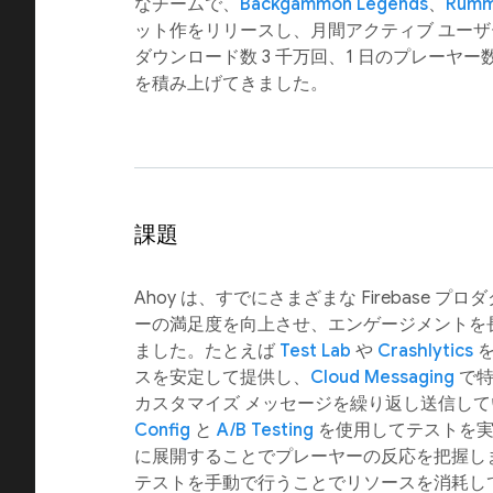
なチームで、
Backgammon Legends
、
Rumm
ット作をリリースし、月間アクティブ ユーザー
ダウンロード数 3 千万回、1 日のプレーヤー数
を積み上げてきました。
課題
Ahoy は、すでにさまざまな Firebase 
ーの満足度を向上させ、エンゲージメントを
ました。たとえば
Test Lab
や
Crashlytics
を
スを安定して提供し、
Cloud Messaging
で特
カスタマイズ メッセージを繰り返し送信し
Config
と
A/B Testing
を使用してテストを実
に展開することでプレーヤーの反応を把握し
テストを手動で行うことでリソースを消耗し