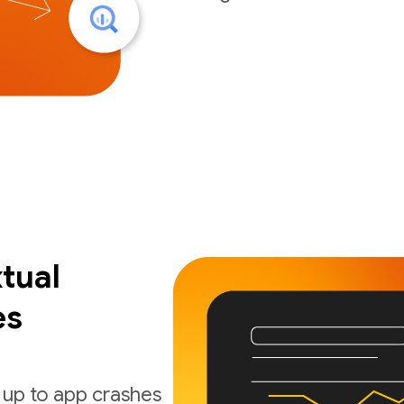
tual
es
 up to app crashes