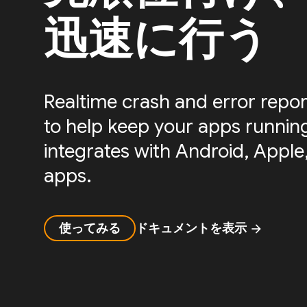
迅速に行う
Realtime crash and error repor
to help keep your apps running 
integrates with Android, Apple,
apps.
使ってみる
ドキュメントを表示
arrow_forward