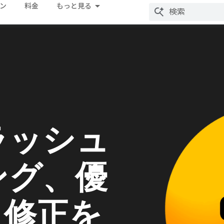
ン
料金
もっと見る
ラッシュ
ング、優
、修正を