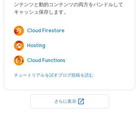
ンテンツと動的コンテンツの両方をバンドルして
Cloud Firestore
Hosting
Cloud Functions
チュートリアルを試す
ブログ投稿を読む
open_in_new
さらに表示