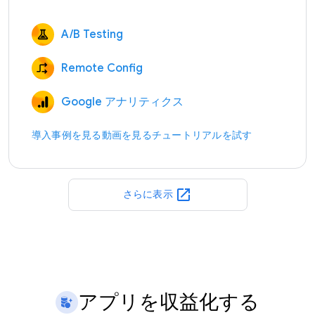
A/B Testing
Remote Config
Google アナリティクス
導入事例を見る
動画を見る
チュートリアルを試す
open_in_new
さらに表示
アプリを収益化する