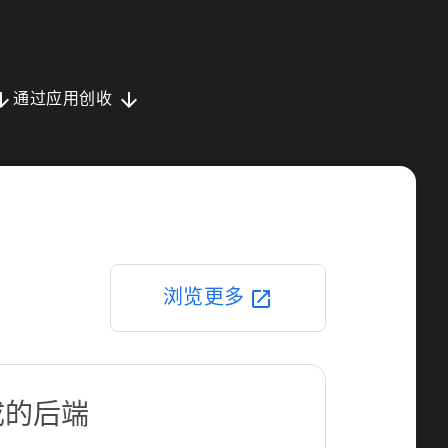
downward
arrow_downward
通过应用创收
浏览更多
open_in_new
成的后端