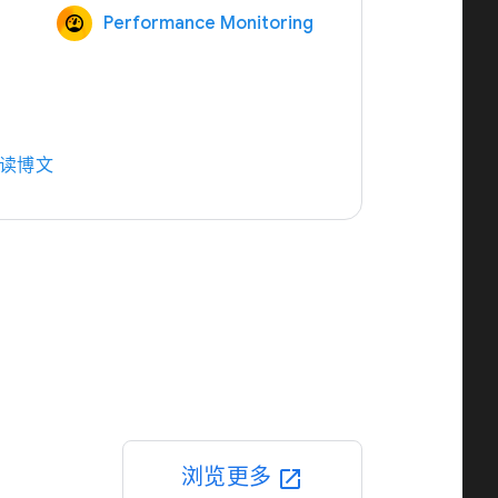
Performance Monitoring
读博文
浏览更多
open_in_new