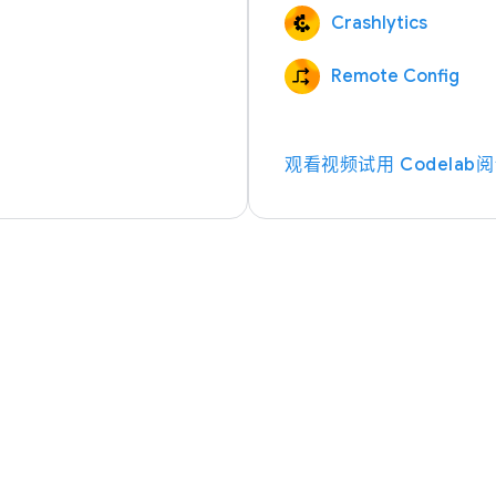
Crashlytics
Remote Config
观看视频
试用 Codelab
阅