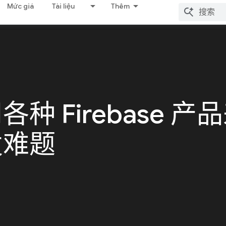
Mức giá
Tài liệu
Thêm
种 Firebase 产
发难题