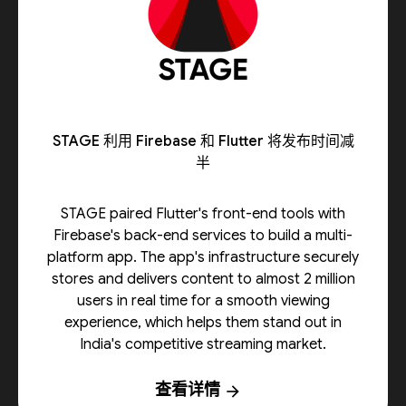
STAGE 利用 Firebase 和 Flutter 将发布时间减
半
STAGE paired Flutter's front-end tools with
Firebase's back-end services to build a multi-
platform app. The app's infrastructure securely
stores and delivers content to almost 2 million
users in real time for a smooth viewing
experience, which helps them stand out in
India's competitive streaming market.
查看详情
arrow_forward