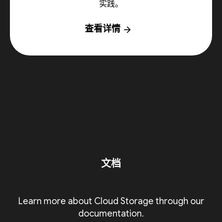
实践。
查看详情
arrow_forward
文档
Learn more about Cloud Storage through our
documentation.