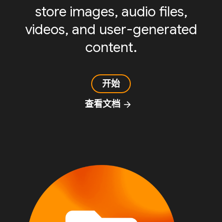
store images, audio files,
videos, and user-generated
content.
开始
查看文档
arrow_forward