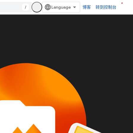
/
博客
转到控制台