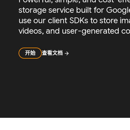
storage service built for Googl
use our client SDKs to store ima
videos, and user-generated co
开始
查看文档
arrow_forward