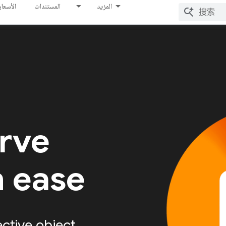
المزيد
المستندات
الأسعار
erve
h ease
ective object