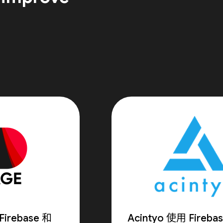
irebase 和
Acintyo 使用 Fireb