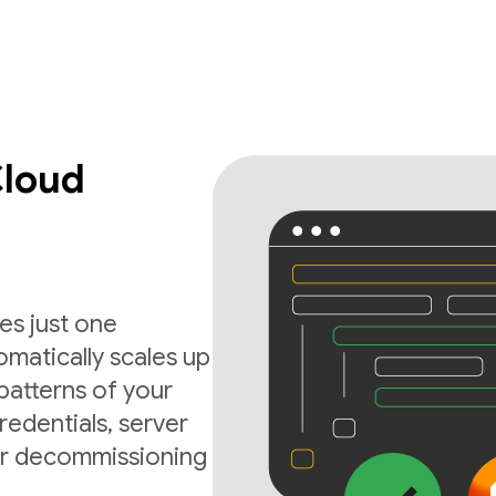
Cloud
es just one
matically scales up
atterns of your
edentials, server
 or decommissioning