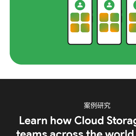
案例研究
Learn how Cloud Stora
teams across the world