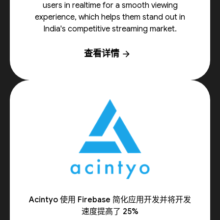
users in realtime for a smooth viewing
experience, which helps them stand out in
India's competitive streaming market.
查看详情
arrow_forward
Acintyo 使用 Firebase 简化应用开发并将开发
速度提高了 25%