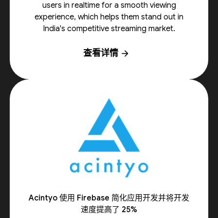
users in realtime for a smooth viewing
experience, which helps them stand out in
India's competitive streaming market.
查看详情
arrow_forward
Acintyo 使用 Firebase 简化应用开发并将开发
速度提高了 25%