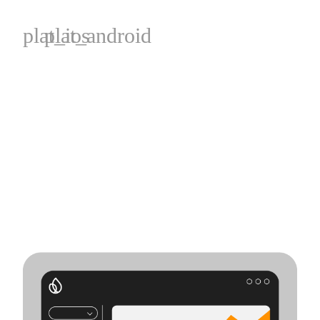
plat_ios
plat_android