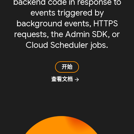
backend code in response to
events triggered by
background events, HTTPS
requests, the Admin SDK, or
Cloud Scheduler jobs.
开始
查看文档
arrow_forward