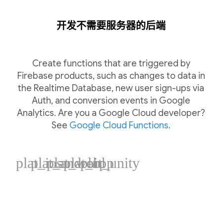
开发不需要服务器的后端
Create functions that are triggered by
Firebase products, such as changes to data in
the Realtime Database, new user sign-ups via
Auth, and conversion events in Google
Analytics. Are you a Google Cloud developer?
See
Google Cloud Functions
.
plat_ios
plat_android
plat_web
plat_cpp
plat_unity